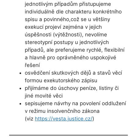
jednotlivým případům přistupujeme
individuálně dle charakteru konkrétního
spisu a povinného,což se u většiny
exekucí projeví zejména v jejich
úspěšnosti (výtěžnosti), nevolíme
stereotypní postupy u jednotlivých
případů, ale preferujeme rychlé, flexibilní
a hlavně pro oprávněného uspokojivé
řešení
osvědčení skutkových dějů a stavů věcí
formou exekutorského zápisu
přijímáme do úschovy peníze, listiny či
jiné movité věci
sepisujeme návrhy na povolení oddlužení
v režimu insolvenčního zákona
(viz
https://vesta.justice.cz/
)