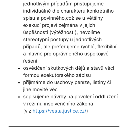
jednotlivým případům přistupujeme
individuálně dle charakteru konkrétního
spisu a povinného,což se u většiny
exekucí projeví zejména v jejich
úspěšnosti (výtěžnosti), nevolíme
stereotypní postupy u jednotlivých
případů, ale preferujeme rychlé, flexibilní
a hlavně pro oprávněného uspokojivé
řešení
osvědčení skutkových dějů a stavů věcí
formou exekutorského zápisu
přijímáme do úschovy peníze, listiny či
jiné movité věci
sepisujeme návrhy na povolení oddlužení
v režimu insolvenčního zákona
(viz
https://vesta.justice.cz/
)