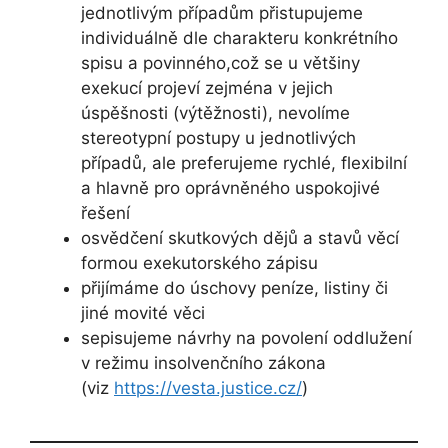
jednotlivým případům přistupujeme
individuálně dle charakteru konkrétního
spisu a povinného,což se u většiny
exekucí projeví zejména v jejich
úspěšnosti (výtěžnosti), nevolíme
stereotypní postupy u jednotlivých
případů, ale preferujeme rychlé, flexibilní
a hlavně pro oprávněného uspokojivé
řešení
osvědčení skutkových dějů a stavů věcí
formou exekutorského zápisu
přijímáme do úschovy peníze, listiny či
jiné movité věci
sepisujeme návrhy na povolení oddlužení
v režimu insolvenčního zákona
(viz
https://vesta.justice.cz/
)