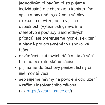
jednotlivým případům přistupujeme
individuálně dle charakteru konkrétního
spisu a povinného,což se u většiny
exekucí projeví zejména v jejich
úspěšnosti (výtěžnosti), nevolíme
stereotypní postupy u jednotlivých
případů, ale preferujeme rychlé, flexibilní
a hlavně pro oprávněného uspokojivé
řešení
osvědčení skutkových dějů a stavů věcí
formou exekutorského zápisu
přijímáme do úschovy peníze, listiny či
jiné movité věci
sepisujeme návrhy na povolení oddlužení
v režimu insolvenčního zákona
(viz
https://vesta.justice.cz/
)