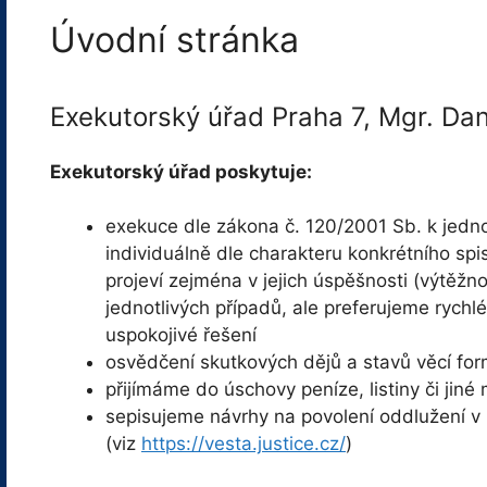
Úvodní stránka
Exekutorský úřad Praha 7, Mgr. Dan
Exekutorský úřad poskytuje:
exekuce dle zákona č. 120/2001 Sb. k jedn
individuálně dle charakteru konkrétního spi
projeví zejména v jejich úspěšnosti (výtěžn
jednotlivých případů, ale preferujeme rychlé
uspokojivé řešení
osvědčení skutkových dějů a stavů věcí fo
přijímáme do úschovy peníze, listiny či jiné 
sepisujeme návrhy na povolení oddlužení v
(viz
https://vesta.justice.cz/
)