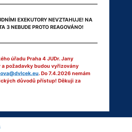
OUDNÍMI EXEKUTORY NEVZTAHUJE! NA
TA 3 NEBUDE PROTO REAGOVÁNO!
kého úřadu Praha 4 JUDr. Jany
zy a požadavky budou vyřizovány
kova@dvlcek.eu
. Do 7.4.2026 nemám
ických důvodů přístup! Děkuji za
s