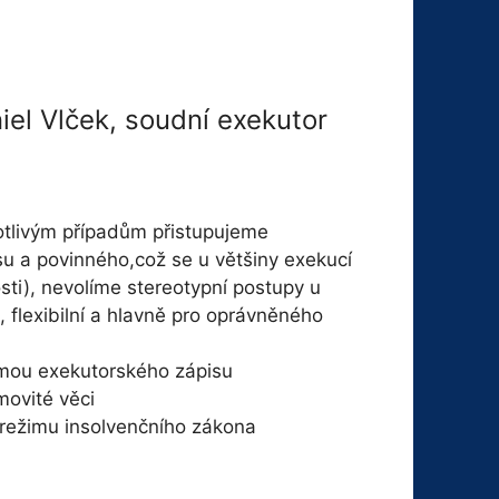
iel Vlček, soudní exekutor
otlivým případům přistupujeme
su a povinného,což se u většiny exekucí
osti), nevolíme stereotypní postupy u
, flexibilní a hlavně pro oprávněného
rmou exekutorského zápisu
movité věci
 režimu insolvenčního zákona