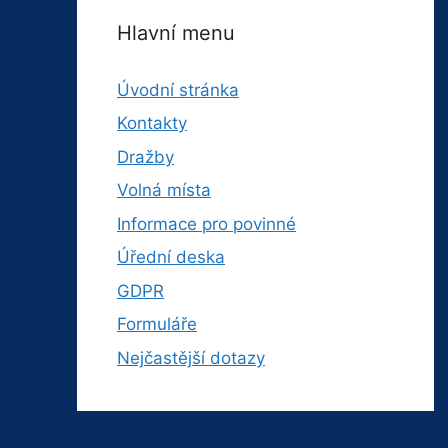
Hlavní menu
Úvodní stránka
Kontakty
Dražby
Volná místa
Informace pro povinné
Úřední deska
GDPR
Formuláře
Nejčastější dotazy