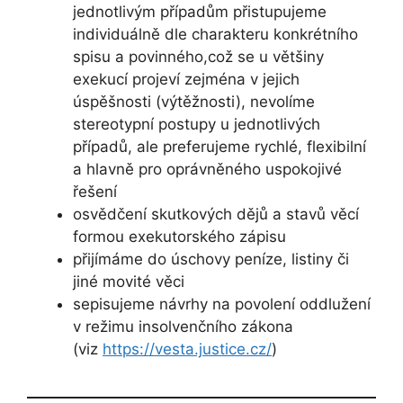
jednotlivým případům přistupujeme
individuálně dle charakteru konkrétního
spisu a povinného,což se u většiny
exekucí projeví zejména v jejich
úspěšnosti (výtěžnosti), nevolíme
stereotypní postupy u jednotlivých
případů, ale preferujeme rychlé, flexibilní
a hlavně pro oprávněného uspokojivé
řešení
osvědčení skutkových dějů a stavů věcí
formou exekutorského zápisu
přijímáme do úschovy peníze, listiny či
jiné movité věci
sepisujeme návrhy na povolení oddlužení
v režimu insolvenčního zákona
(viz
https://vesta.justice.cz/
)