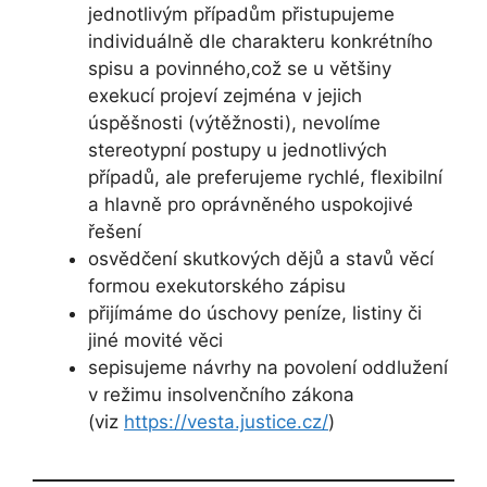
jednotlivým případům přistupujeme
individuálně dle charakteru konkrétního
spisu a povinného,což se u většiny
exekucí projeví zejména v jejich
úspěšnosti (výtěžnosti), nevolíme
stereotypní postupy u jednotlivých
případů, ale preferujeme rychlé, flexibilní
a hlavně pro oprávněného uspokojivé
řešení
osvědčení skutkových dějů a stavů věcí
formou exekutorského zápisu
přijímáme do úschovy peníze, listiny či
jiné movité věci
sepisujeme návrhy na povolení oddlužení
v režimu insolvenčního zákona
(viz
https://vesta.justice.cz/
)