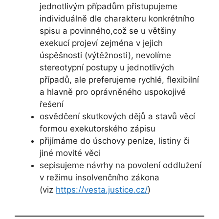
jednotlivým případům přistupujeme
individuálně dle charakteru konkrétního
spisu a povinného,což se u většiny
exekucí projeví zejména v jejich
úspěšnosti (výtěžnosti), nevolíme
stereotypní postupy u jednotlivých
případů, ale preferujeme rychlé, flexibilní
a hlavně pro oprávněného uspokojivé
řešení
osvědčení skutkových dějů a stavů věcí
formou exekutorského zápisu
přijímáme do úschovy peníze, listiny či
jiné movité věci
sepisujeme návrhy na povolení oddlužení
v režimu insolvenčního zákona
(viz
https://vesta.justice.cz/
)