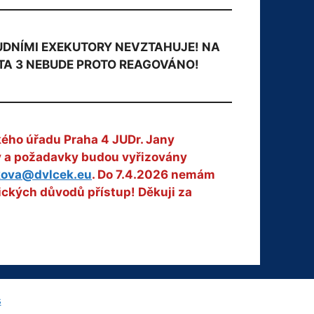
OUDNÍMI EXEKUTORY NEVZTAHUJE! NA
TA 3 NEBUDE PROTO REAGOVÁNO!
kého úřadu Praha 4 JUDr. Jany
zy a požadavky budou vyřizovány
kova@dvlcek.eu
. Do 7.4.2026 nemám
ických důvodů přístup! Děkuji za
s