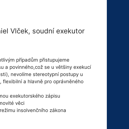
iel Vlček, soudní exekutor
otlivým případům přistupujeme
su a povinného,což se u většiny exekucí
osti), nevolíme stereotypní postupy u
, flexibilní a hlavně pro oprávněného
rmou exekutorského zápisu
movité věci
 režimu insolvenčního zákona