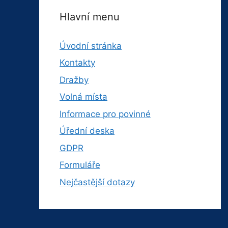
Hlavní menu
Úvodní stránka
Kontakty
Dražby
Volná místa
Informace pro povinné
Úřední deska
GDPR
Formuláře
Nejčastější dotazy