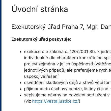
Úvodní stránka
Exekutorský úřad Praha 7, Mgr. Dan
Exekutorský úřad poskytuje:
exekuce dle zákona č. 120/2001 Sb. k jedn
individuálně dle charakteru konkrétního spi
projeví zejména v jejich úspěšnosti (výtěžn
jednotlivých případů, ale preferujeme rychlé
uspokojivé řešení
osvědčení skutkových dějů a stavů věcí fo
přijímáme do úschovy peníze, listiny či jiné 
sepisujeme návrhy na povolení oddlužení v
(viz
https://vesta.justice.cz/
)