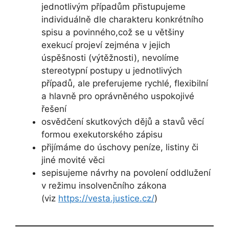
jednotlivým případům přistupujeme
individuálně dle charakteru konkrétního
spisu a povinného,což se u většiny
exekucí projeví zejména v jejich
úspěšnosti (výtěžnosti), nevolíme
stereotypní postupy u jednotlivých
případů, ale preferujeme rychlé, flexibilní
a hlavně pro oprávněného uspokojivé
řešení
osvědčení skutkových dějů a stavů věcí
formou exekutorského zápisu
přijímáme do úschovy peníze, listiny či
jiné movité věci
sepisujeme návrhy na povolení oddlužení
v režimu insolvenčního zákona
(viz
https://vesta.justice.cz/
)