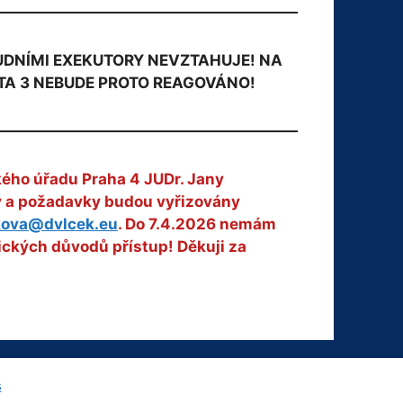
OUDNÍMI EXEKUTORY NEVZTAHUJE! NA
TA 3 NEBUDE PROTO REAGOVÁNO!
kého úřadu Praha 4 JUDr. Jany
zy a požadavky budou vyřizovány
kova@dvlcek.eu
. Do 7.4.2026 nemám
ických důvodů přístup! Děkuji za
s