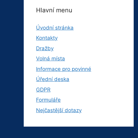
Hlavní menu
Úvodní stránka
Kontakty
Dražby
Volná místa
Informace pro povinné
Úřední deska
GDPR
Formuláře
Nejčastější dotazy