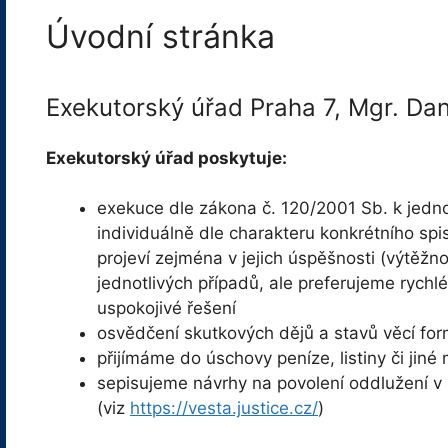
Úvodní stránka
Exekutorský úřad Praha 7, Mgr. Dan
Exekutorský úřad poskytuje:
exekuce dle zákona č. 120/2001 Sb. k jedn
individuálně dle charakteru konkrétního spi
projeví zejména v jejich úspěšnosti (výtěžn
jednotlivých případů, ale preferujeme rychlé
uspokojivé řešení
osvědčení skutkových dějů a stavů věcí fo
přijímáme do úschovy peníze, listiny či jiné 
sepisujeme návrhy na povolení oddlužení v
(viz
https://vesta.justice.cz/
)