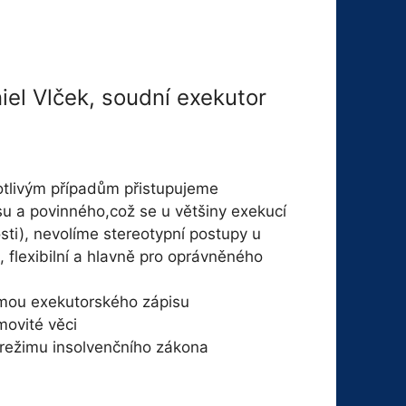
iel Vlček, soudní exekutor
otlivým případům přistupujeme
su a povinného,což se u většiny exekucí
osti), nevolíme stereotypní postupy u
, flexibilní a hlavně pro oprávněného
rmou exekutorského zápisu
movité věci
 režimu insolvenčního zákona