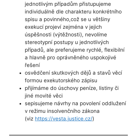
jednotlivým případům přistupujeme
individuálně dle charakteru konkrétního
spisu a povinného,což se u většiny
exekucí projeví zejména v jejich
úspěšnosti (výtěžnosti), nevolíme
stereotypní postupy u jednotlivých
případů, ale preferujeme rychlé, flexibilní
a hlavně pro oprávněného uspokojivé
řešení
osvědčení skutkových dějů a stavů věcí
formou exekutorského zápisu
přijímáme do úschovy peníze, listiny či
jiné movité věci
sepisujeme návrhy na povolení oddlužení
v režimu insolvenčního zákona
(viz
https://vesta.justice.cz/
)