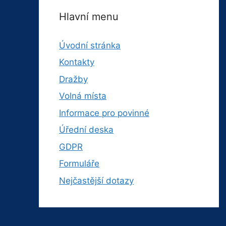
Hlavní menu
Úvodní stránka
Kontakty
Dražby
Volná místa
Informace pro povinné
Úřední deska
GDPR
Formuláře
Nejčastější dotazy