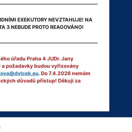
OUDNÍMI EXEKUTORY NEVZTAHUJE! NA
TA 3 NEBUDE PROTO REAGOVÁNO!
kého úřadu Praha 4 JUDr. Jany
zy a požadavky budou vyřizovány
kova@dvlcek.eu
. Do 7.4.2026 nemám
ických důvodů přístup! Děkuji za
s