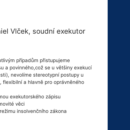
iel Vlček, soudní exekutor
otlivým případům přistupujeme
su a povinného,což se u většiny exekucí
osti), nevolíme stereotypní postupy u
, flexibilní a hlavně pro oprávněného
rmou exekutorského zápisu
movité věci
 režimu insolvenčního zákona