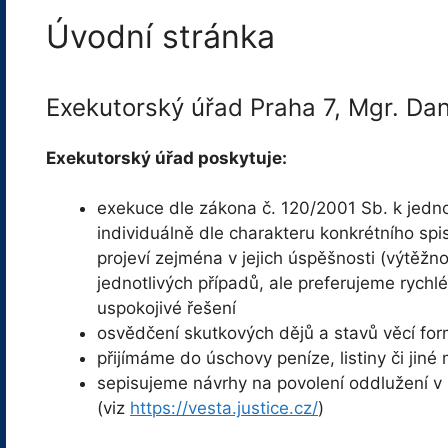
Úvodní stránka
Exekutorský úřad Praha 7, Mgr. Dan
Exekutorský úřad poskytuje:
exekuce dle zákona č. 120/2001 Sb. k jedn
individuálně dle charakteru konkrétního spi
projeví zejména v jejich úspěšnosti (výtěžn
jednotlivých případů, ale preferujeme rychlé
uspokojivé řešení
osvědčení skutkových dějů a stavů věcí fo
přijímáme do úschovy peníze, listiny či jiné 
sepisujeme návrhy na povolení oddlužení v
(viz
https://vesta.justice.cz/
)