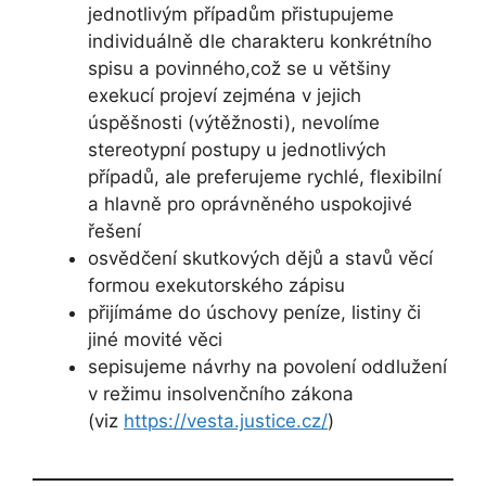
jednotlivým případům přistupujeme
individuálně dle charakteru konkrétního
spisu a povinného,což se u většiny
exekucí projeví zejména v jejich
úspěšnosti (výtěžnosti), nevolíme
stereotypní postupy u jednotlivých
případů, ale preferujeme rychlé, flexibilní
a hlavně pro oprávněného uspokojivé
řešení
osvědčení skutkových dějů a stavů věcí
formou exekutorského zápisu
přijímáme do úschovy peníze, listiny či
jiné movité věci
sepisujeme návrhy na povolení oddlužení
v režimu insolvenčního zákona
(viz
https://vesta.justice.cz/
)