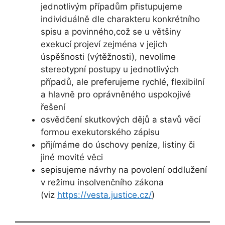
jednotlivým případům přistupujeme
individuálně dle charakteru konkrétního
spisu a povinného,což se u většiny
exekucí projeví zejména v jejich
úspěšnosti (výtěžnosti), nevolíme
stereotypní postupy u jednotlivých
případů, ale preferujeme rychlé, flexibilní
a hlavně pro oprávněného uspokojivé
řešení
osvědčení skutkových dějů a stavů věcí
formou exekutorského zápisu
přijímáme do úschovy peníze, listiny či
jiné movité věci
sepisujeme návrhy na povolení oddlužení
v režimu insolvenčního zákona
(viz
https://vesta.justice.cz/
)