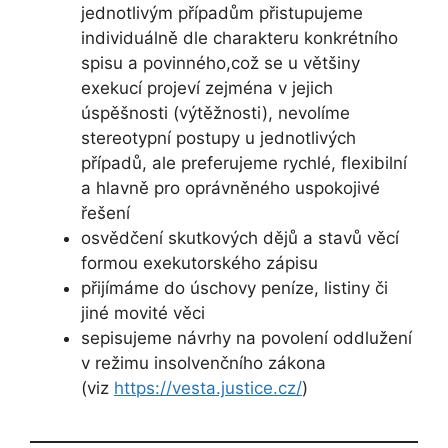
jednotlivým případům přistupujeme
individuálně dle charakteru konkrétního
spisu a povinného,což se u většiny
exekucí projeví zejména v jejich
úspěšnosti (výtěžnosti), nevolíme
stereotypní postupy u jednotlivých
případů, ale preferujeme rychlé, flexibilní
a hlavně pro oprávněného uspokojivé
řešení
osvědčení skutkových dějů a stavů věcí
formou exekutorského zápisu
přijímáme do úschovy peníze, listiny či
jiné movité věci
sepisujeme návrhy na povolení oddlužení
v režimu insolvenčního zákona
(viz
https://vesta.justice.cz/
)