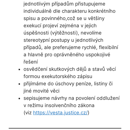
jednotlivým případům přistupujeme
individuálně dle charakteru konkrétního
spisu a povinného,což se u většiny
exekucí projeví zejména v jejich
úspěšnosti (výtěžnosti), nevolíme
stereotypní postupy u jednotlivých
případů, ale preferujeme rychlé, flexibilní
a hlavně pro oprávněného uspokojivé
řešení
osvědčení skutkových dějů a stavů věcí
formou exekutorského zápisu
přijímáme do úschovy peníze, listiny či
jiné movité věci
sepisujeme návrhy na povolení oddlužení
v režimu insolvenčního zákona
(viz
https://vesta.justice.cz/
)