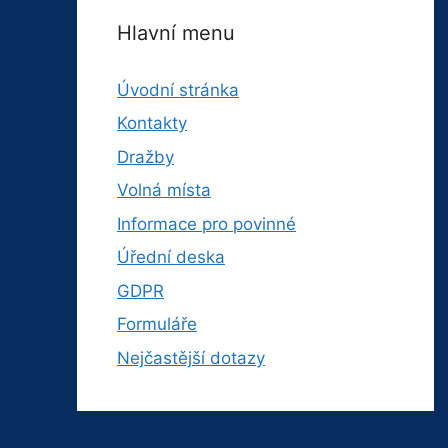
Hlavní menu
Úvodní stránka
Kontakty
Dražby
Volná místa
Informace pro povinné
Úřední deska
GDPR
Formuláře
Nejčastější dotazy