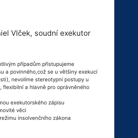
iel Vlček, soudní exekutor
otlivým případům přistupujeme
su a povinného,což se u většiny exekucí
osti), nevolíme stereotypní postupy u
, flexibilní a hlavně pro oprávněného
rmou exekutorského zápisu
movité věci
 režimu insolvenčního zákona