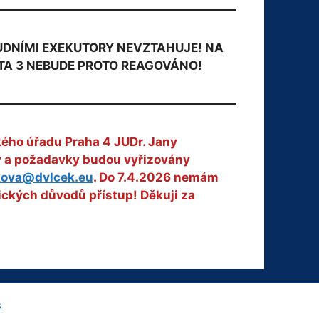
OUDNÍMI EXEKUTORY NEVZTAHUJE! NA
TA 3 NEBUDE PROTO REAGOVÁNO!
kého úřadu Praha 4 JUDr. Jany
zy a požadavky budou vyřizovány
kova@dvlcek.eu
. Do 7.4.2026 nemám
ických důvodů přístup! Děkuji za
s