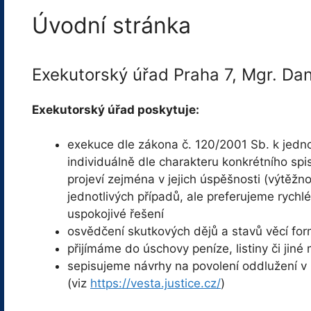
Úvodní stránka
Exekutorský úřad Praha 7, Mgr. Dan
Exekutorský úřad poskytuje:
exekuce dle zákona č. 120/2001 Sb. k jedn
individuálně dle charakteru konkrétního spi
projeví zejména v jejich úspěšnosti (výtěžn
jednotlivých případů, ale preferujeme rychlé
uspokojivé řešení
osvědčení skutkových dějů a stavů věcí fo
přijímáme do úschovy peníze, listiny či jiné 
sepisujeme návrhy na povolení oddlužení v
(viz
https://vesta.justice.cz/
)