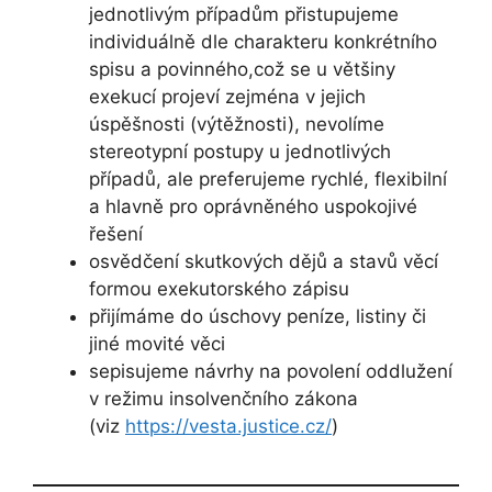
jednotlivým případům přistupujeme
individuálně dle charakteru konkrétního
spisu a povinného,což se u většiny
exekucí projeví zejména v jejich
úspěšnosti (výtěžnosti), nevolíme
stereotypní postupy u jednotlivých
případů, ale preferujeme rychlé, flexibilní
a hlavně pro oprávněného uspokojivé
řešení
osvědčení skutkových dějů a stavů věcí
formou exekutorského zápisu
přijímáme do úschovy peníze, listiny či
jiné movité věci
sepisujeme návrhy na povolení oddlužení
v režimu insolvenčního zákona
(viz
https://vesta.justice.cz/
)