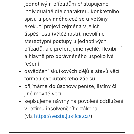
jednotlivým případům přistupujeme
individuálně dle charakteru konkrétního
spisu a povinného,což se u většiny
exekucí projeví zejména v jejich
úspěšnosti (výtěžnosti), nevolíme
stereotypní postupy u jednotlivých
případů, ale preferujeme rychlé, flexibilní
a hlavně pro oprávněného uspokojivé
řešení
osvědčení skutkových dějů a stavů věcí
formou exekutorského zápisu
přijímáme do úschovy peníze, listiny či
jiné movité věci
sepisujeme návrhy na povolení oddlužení
v režimu insolvenčního zákona
(viz
https://vesta.justice.cz/
)