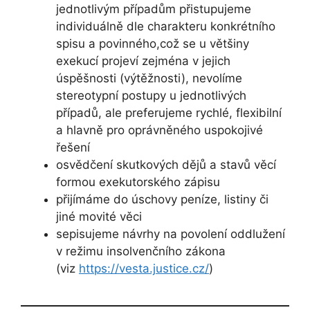
jednotlivým případům přistupujeme
individuálně dle charakteru konkrétního
spisu a povinného,což se u většiny
exekucí projeví zejména v jejich
úspěšnosti (výtěžnosti), nevolíme
stereotypní postupy u jednotlivých
případů, ale preferujeme rychlé, flexibilní
a hlavně pro oprávněného uspokojivé
řešení
osvědčení skutkových dějů a stavů věcí
formou exekutorského zápisu
přijímáme do úschovy peníze, listiny či
jiné movité věci
sepisujeme návrhy na povolení oddlužení
v režimu insolvenčního zákona
(viz
https://vesta.justice.cz/
)