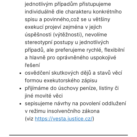
jednotlivým případům přistupujeme
individuálně dle charakteru konkrétního
spisu a povinného,což se u většiny
exekucí projeví zejména v jejich
úspěšnosti (výtěžnosti), nevolíme
stereotypní postupy u jednotlivých
případů, ale preferujeme rychlé, flexibilní
a hlavně pro oprávněného uspokojivé
řešení
osvědčení skutkových dějů a stavů věcí
formou exekutorského zápisu
přijímáme do úschovy peníze, listiny či
jiné movité věci
sepisujeme návrhy na povolení oddlužení
v režimu insolvenčního zákona
(viz
https://vesta.justice.cz/
)