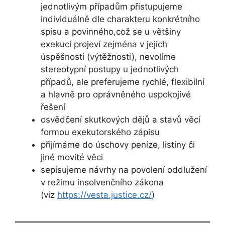
jednotlivým případům přistupujeme
individuálně dle charakteru konkrétního
spisu a povinného,což se u většiny
exekucí projeví zejména v jejich
úspěšnosti (výtěžnosti), nevolíme
stereotypní postupy u jednotlivých
případů, ale preferujeme rychlé, flexibilní
a hlavně pro oprávněného uspokojivé
řešení
osvědčení skutkových dějů a stavů věcí
formou exekutorského zápisu
přijímáme do úschovy peníze, listiny či
jiné movité věci
sepisujeme návrhy na povolení oddlužení
v režimu insolvenčního zákona
(viz
https://vesta.justice.cz/
)