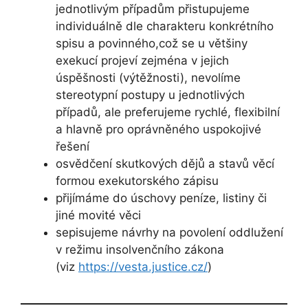
jednotlivým případům přistupujeme
individuálně dle charakteru konkrétního
spisu a povinného,což se u většiny
exekucí projeví zejména v jejich
úspěšnosti (výtěžnosti), nevolíme
stereotypní postupy u jednotlivých
případů, ale preferujeme rychlé, flexibilní
a hlavně pro oprávněného uspokojivé
řešení
osvědčení skutkových dějů a stavů věcí
formou exekutorského zápisu
přijímáme do úschovy peníze, listiny či
jiné movité věci
sepisujeme návrhy na povolení oddlužení
v režimu insolvenčního zákona
(viz
https://vesta.justice.cz/
)