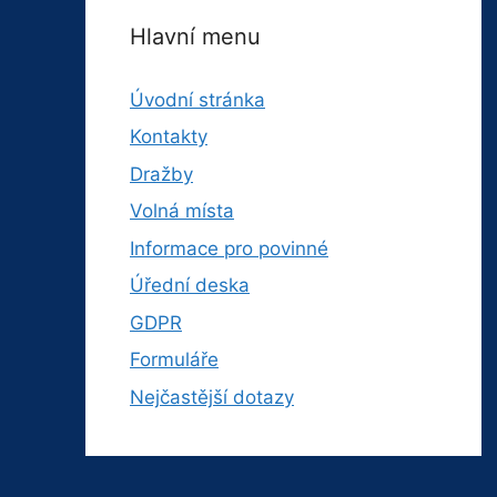
Hlavní menu
Úvodní stránka
Kontakty
Dražby
Volná místa
Informace pro povinné
Úřední deska
GDPR
Formuláře
Nejčastější dotazy