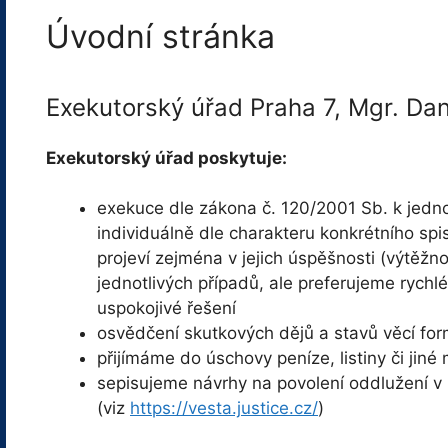
Úvodní stránka
Exekutorský úřad Praha 7, Mgr. Dan
Exekutorský úřad poskytuje:
exekuce dle zákona č. 120/2001 Sb. k jedn
individuálně dle charakteru konkrétního spi
projeví zejména v jejich úspěšnosti (výtěžn
jednotlivých případů, ale preferujeme rychlé
uspokojivé řešení
osvědčení skutkových dějů a stavů věcí fo
přijímáme do úschovy peníze, listiny či jiné 
sepisujeme návrhy na povolení oddlužení v
(viz
https://vesta.justice.cz/
)