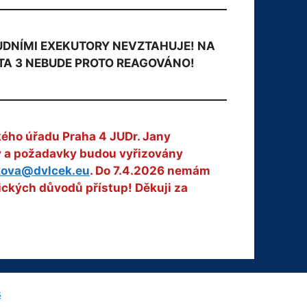
OUDNÍMI EXEKUTORY NEVZTAHUJE! NA
TA 3 NEBUDE PROTO REAGOVÁNO!
kého úřadu Praha 4 JUDr. Jany
zy a požadavky budou vyřizovány
kova@dvlcek.eu
. Do 7.4.2026 nemám
ických důvodů přístup! Děkuji za
s