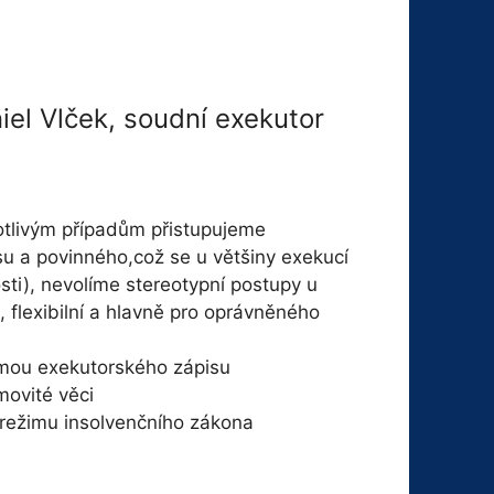
iel Vlček, soudní exekutor
otlivým případům přistupujeme
su a povinného,což se u většiny exekucí
osti), nevolíme stereotypní postupy u
, flexibilní a hlavně pro oprávněného
rmou exekutorského zápisu
movité věci
 režimu insolvenčního zákona